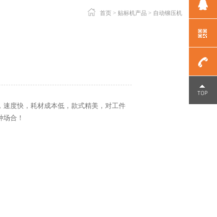
首页
>
贴标机产品
>
自动铆压机
点击咨询
1351008
，速度快，耗材成本低，款式精美，对工件
种场合！
/
1351071