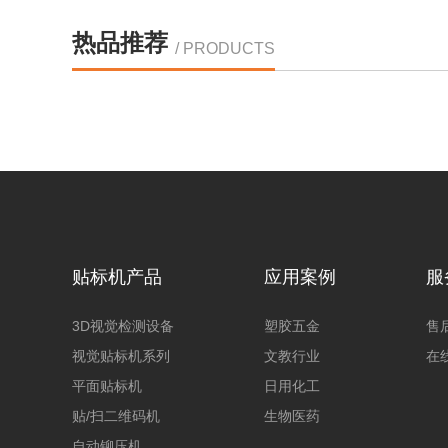
热品推荐
/ PRODUCTS
贴标机产品
应用案例
服
3D视觉检测设备
塑胶五金
售
视觉贴标机系列
文教行业
在
平面贴标机
日用化工
贴/扫二维码机
生物医药
自动铆压机